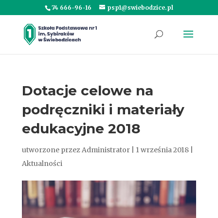
74 666-96-16
psp1@swiebodzice.pl
Dotacje celowe na
podręczniki i materiały
edukacyjne 2018
utworzone przez
Administrator
|
1 września 2018
|
Aktualności