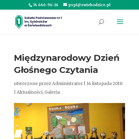
74 666-96-16
psp1@swiebodzice.pl
Międzynarodowy Dzień
Głośnego Czytania
utworzone przez
Administrator
|
14 listopada 2018
|
Aktualności
,
Galeria