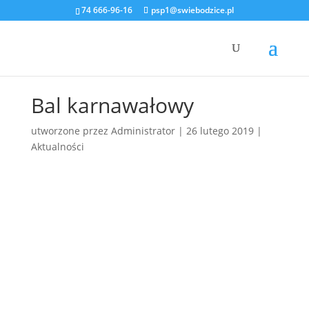
74 666-96-16
psp1@swiebodzice.pl
Bal karnawałowy
utworzone przez
Administrator
|
26 lutego 2019
|
Aktualności