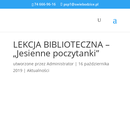
74 666-96-16
psp1@swiebodzice.pl
LEKCJA BIBLIOTECZNA –
„Jesienne poczytanki”
utworzone przez
Administrator
|
16 października
2019
|
Aktualności