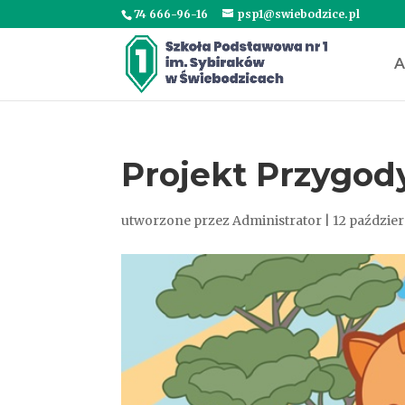
74 666-96-16
psp1@swiebodzice.pl
A
Projekt Przygod
utworzone przez
Administrator
|
12 paździe