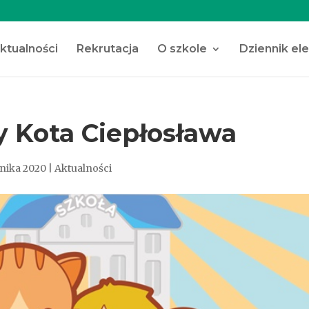
ktualności
Rekrutacja
O szkole
Dziennik el
y Kota Ciepłosława
rnika 2020
|
Aktualności