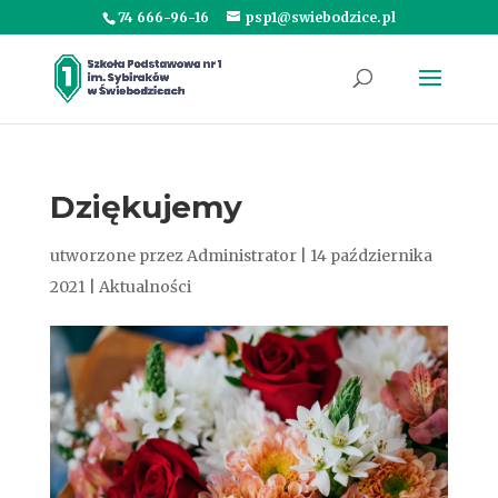
74 666-96-16
psp1@swiebodzice.pl
Dziękujemy
utworzone przez
Administrator
|
14 października
2021
|
Aktualności