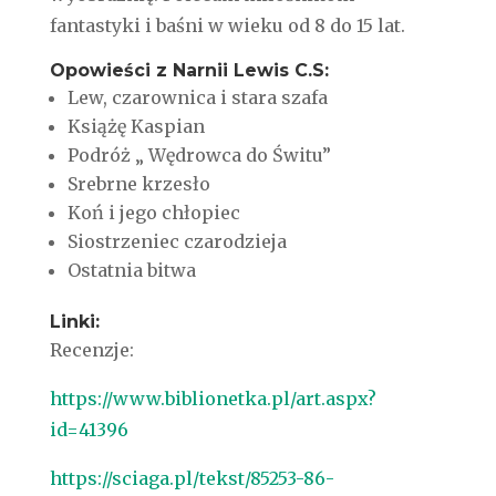
fantastyki i baśni w wieku od 8 do 15 lat.
Opowieści z Narnii Lewis C.S:
Lew, czarownica i stara szafa
Książę Kaspian
Podróż „ Wędrowca do Świtu”
Srebrne krzesło
Koń i jego chłopiec
Siostrzeniec czarodzieja
Ostatnia bitwa
Linki:
Recenzje:
https://www.biblionetka.pl/art.aspx?
id=41396
https://sciaga.pl/tekst/85253-86-