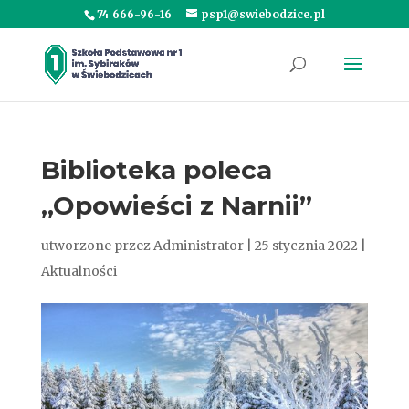
74 666-96-16
psp1@swiebodzice.pl
Biblioteka poleca
„Opowieści z Narnii”
utworzone przez
Administrator
|
25 stycznia 2022
|
Aktualności