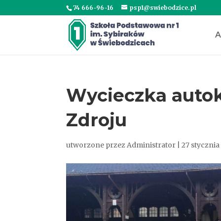
74 666-96-16
psp1@swiebodzice.pl
A
Wycieczka auto
Zdroju
utworzone przez
Administrator
|
27 stycznia