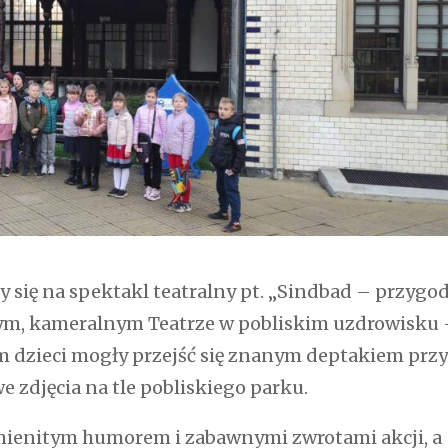
ły się na spektakl teatralny pt. „Sindbad – przygo
knym, kameralnym Teatrze w pobliskim uzdrowisku
m dzieci mogły przejść się znanym deptakiem prz
we zdjęcia na tle pobliskiego parku.
mienitym humorem i zabawnymi zwrotami akcji, a