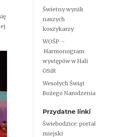
Świetny wynik
się
naszych
ej
koszykarzy
WOŚP –
Harmonogram
występów w Hali
OSiR
Wesołych Świąt
Bożego Narodzenia
Przydatne linki
Świebodzice: portal
miejski