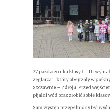
27 października klasy I – III wybra
żeglarza” , który obejrzały w pię
Szczawnie – Zdroju. Przed wejście
pijalni wód oraz zrobić sobie klaso
Sam występ przepełniony był wyś