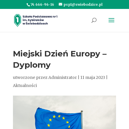
74 666-96-16
psp1@swiebodzice.pl
Miejski Dzień Europy –
Dyplomy
utworzone przez
Administrator
|
11 maja 2023
|
Aktualności